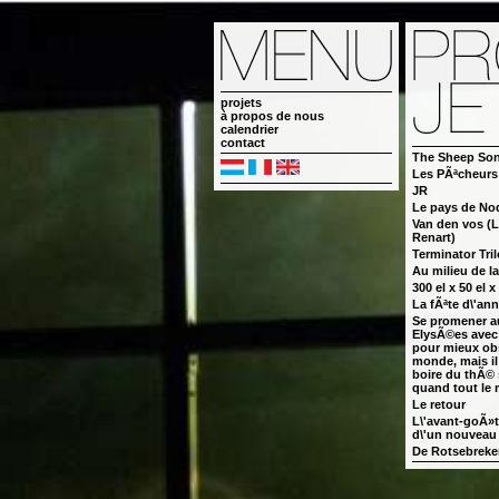
projets
à propos de nous
calendrier
contact
The Sheep So
Les PÃªcheurs 
JR
Le pays de No
Van den vos (
Renart)
Terminator Tri
Au milieu de la
300 el x 50 el x
La fÃªte d\'ann
Se promener 
ElysÃ©es avec
pour mieux obs
monde, mais il
boire du thÃ© 
quand tout le 
Le retour
L\'avant-goÃ»t 
d\'un nouvea
De Rotsebreke