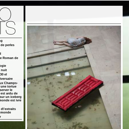
ng
de perles
d
Le Roman de
logie
 nuit
 30 el
iversaire
aux Champs-
 une tortue
erver le
 est ardu de
sur un iceberg
monde est ivre
d\'extraits
u monde
r