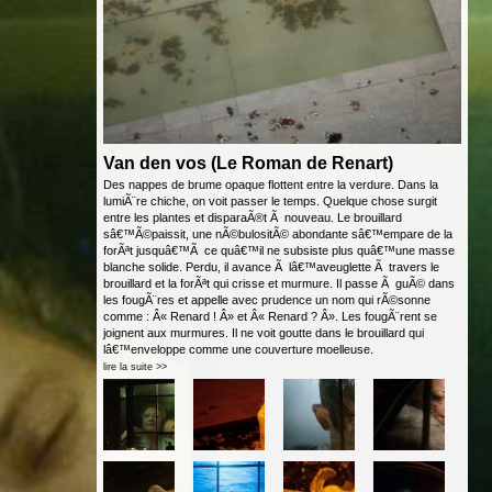
Van den vos (Le Roman de Renart)
Des nappes de brume opaque flottent entre la verdure. Dans la
lumiÃ¨re chiche, on voit passer le temps. Quelque chose surgit
entre les plantes et disparaÃ®t Ã nouveau. Le brouillard
sâ€™Ã©paissit, une nÃ©bulositÃ© abondante sâ€™empare de la
forÃªt jusquâ€™Ã ce quâ€™il ne subsiste plus quâ€™une masse
blanche solide. Perdu, il avance Ã lâ€™aveuglette Ã travers le
brouillard et la forÃªt qui crisse et murmure. Il passe Ã guÃ© dans
les fougÃ¨res et appelle avec prudence un nom qui rÃ©sonne
comme : Â« Renard ! Â» et Â« Renard ? Â». Les fougÃ¨rent se
joignent aux murmures. Il ne voit goutte dans le brouillard qui
lâ€™enveloppe comme une couverture moelleuse.
lire la suite >>