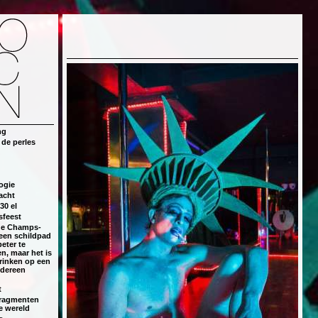
ng
de perles
logie
acht
 30 el
sfeest
de Champs-
een schildpad
eter te
n, maar het is
drinken op een
edereen
t
fragmenten
e wereld