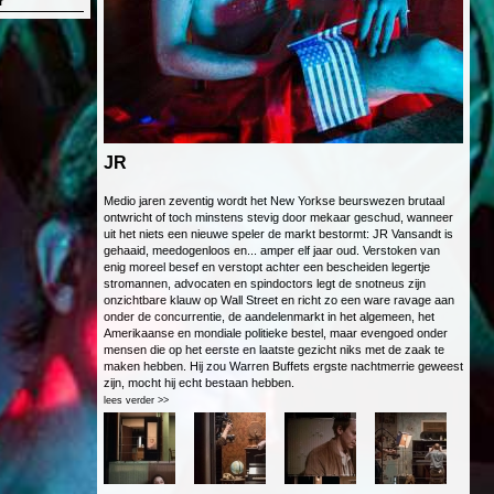
r
JR
Medio jaren zeventig wordt het New Yorkse beurswezen brutaal
ontwricht of toch minstens stevig door mekaar geschud, wanneer
uit het niets een nieuwe speler de markt bestormt: JR Vansandt is
gehaaid, meedogenloos en... amper elf jaar oud. Verstoken van
enig moreel besef en verstopt achter een bescheiden legertje
stromannen, advocaten en spindoctors legt de snotneus zijn
onzichtbare klauw op Wall Street en richt zo een ware ravage aan
onder de concurrentie, de aandelenmarkt in het algemeen, het
Amerikaanse en mondiale politieke bestel, maar evengoed onder
mensen die op het eerste en laatste gezicht niks met de zaak te
maken hebben. Hij zou Warren Buffets ergste nachtmerrie geweest
zijn, mocht hij echt bestaan hebben.
lees verder >>