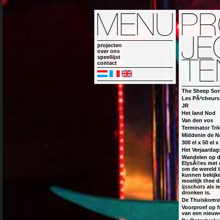
projecten
over ons
speellijst
contact
The Sheep So
Les PÃªcheurs 
JR
Het land Nod
Van den vos
Terminator Tri
Middenin de N
300 el x 50 el x
Het Verjaardag
Wandelen op 
ElysÃ©es met 
om de wereld b
kunnen bekijke
moeilijk thee 
ijsschots als i
dronken is.
De Thuiskoms
Voorproef op 
van een nieuw